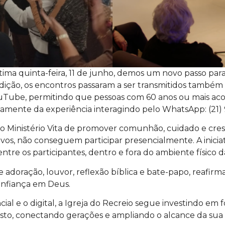
tima quinta-feira, 11 de junho, demos um novo passo para
edição, os encontros passaram a ser transmitidos também p
YouTube, permitindo que pessoas com 60 anos ou mais
vamente da experiência interagindo pelo WhatsApp: (21)
do Ministério Vita de promover comunhão, cuidado e cres
vos, não conseguem participar presencialmente. A inicia
ntre os participantes, dentro e fora do ambiente físico da
doração, louvor, reflexão bíblica e bate-papo, reafirm
onfiança em Deus.
ial e o digital, a Igreja do Recreio segue investindo em 
to, conectando gerações e ampliando o alcance da sua 