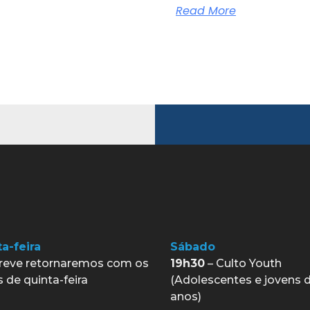
Read More
a-feira
Sábado
reve retornaremos com os
19h30
– Culto Youth
s de quinta-feira
(Adolescentes e jovens d
anos)