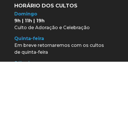
HORÁRIO DOS CULTOS
Domingo
9h | 11h | 19h
Culto de Adoração e Celebração
Quinta-feira
Em breve retornaremos com os cultos
de quinta-feira
Sábado
19h30
– Culto Youth
(Adolescentes e jovens de 12 a 25 anos)
Parceiros | Igreja do Recreio
Rua Helena Manela, 101 - Recreio dos
Bandeirantes | Rio de Janeiro/RJ
21 3434-1200
secretaria@igrejadorecreio.org.br
WhatsApp Igreja do Recreio