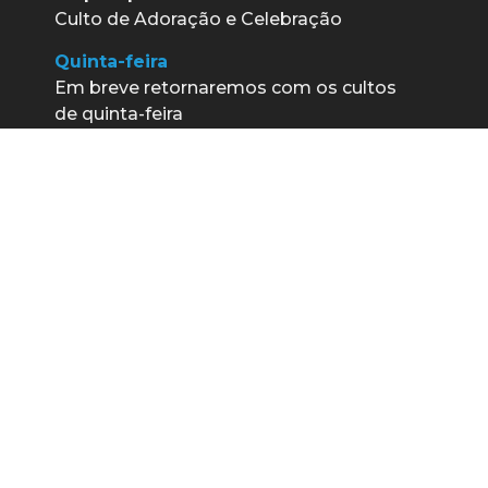
Culto de Adoração e Celebração
Quinta-feira
Em breve retornaremos com os cultos
de quinta-feira
Sábado
19h30
– Culto Youth
(Adolescentes e jovens de 12 a 25 anos)
Parceiros | Igreja do Recreio
Rua Helena Manela, 101 - Recreio dos
Bandeirantes | Rio de Janeiro/RJ
21 3434-1200
secretaria@igrejadorecreio.org.br
WhatsApp Igreja do Recreio
Trabalhe conosco