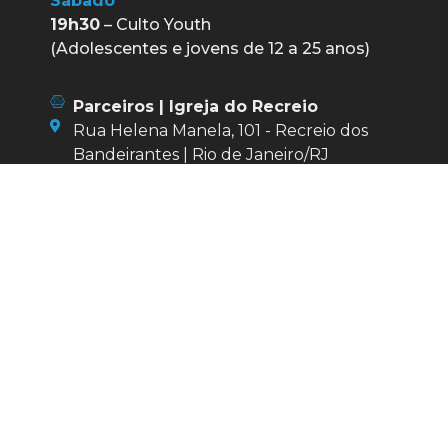
Sábado
19h30
– Culto Youth
(Adolescentes e jovens de 12 a 25 anos)
Parceiros | Igreja do Recreio
Rua Helena Manela, 101 - Recreio dos
Bandeirantes | Rio de Janeiro/RJ
21 3434-1200
secretaria@igrejadorecreio.org.br
WhatsApp Igreja do Recreio
Trabalhe conosco