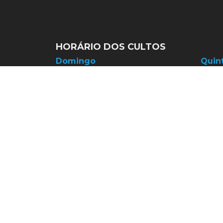
HORÁRIO DOS CULTOS
Domingo
Quint
9h | 11h | 19h
Em b
Culto de Adoração e Celebração
culto
Parceiros | Igreja do Recreio
Rua Helena Manela, 101 - Recreio dos B
21 3434-1200
secretaria@igrejadorecreio.org.br
WhatsApp Igreja do Recreio
Trabalhe conosco